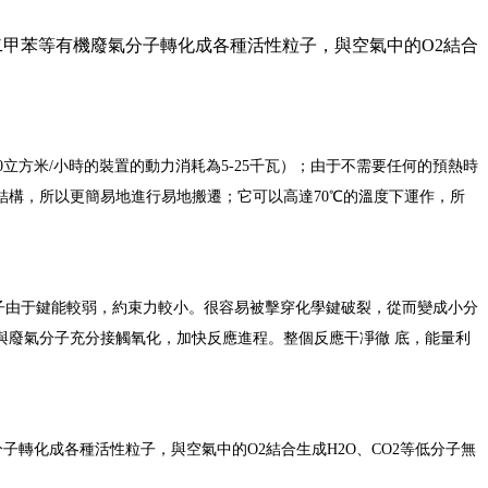
二甲苯等有機廢氣分子轉化成各種活性粒子，與空氣中的O2結合
立方米/小時的裝置的動力消耗為5-25千瓦）；由于不需要任何的預熱時
構，所以更簡易地進行易地搬遷；它可以高達70℃的溫度下運作，所
分子由于鍵能較弱，約束力較小。很容易被擊穿化學鍵破裂，從而變成小分
與廢氣分子充分接觸氧化，加快反應進程。整個反應干凈徹 底，能量利
轉化成各種活性粒子，與空氣中的O2結合生成H2O、CO2等低分子無