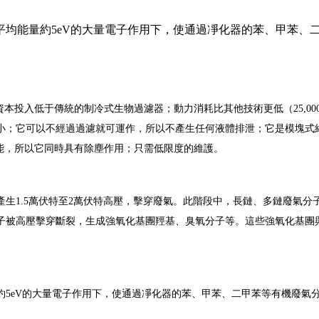
均能量約5eV的大量電子作用下，使通過凈化器的苯、甲苯、
本投入低于傳統的制冷式生物過濾器；動力消耗比其他技術更低（25,000
小；它可以不經過過濾就可運作，所以不產生任何液體排泄；它是模塊式結
能，所以它同時具有除塵作用；只需低限度的維護。
生1.5萬伏特至2萬伏特高壓，擊穿廢氣。此階段中，長鏈、多鏈廢氣
子被高壓擊穿斷裂，生成強氧化基團羥基、臭氧分子等。這些強氧化基團
5eV的大量電子作用下，使通過凈化器的苯、甲苯、二甲苯等有機廢氣分子