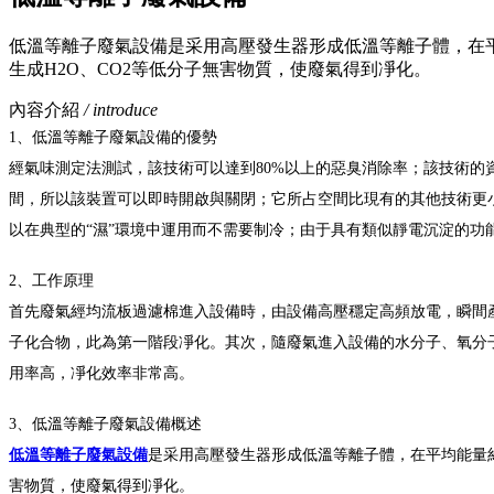
低溫等離子廢氣設備是采用高壓發生器形成低溫等離子體，在平
生成H2O、CO2等低分子無害物質，使廢氣得到凈化。
內容介紹
/ introduce
1、低溫等離子廢氣設備的優勢
經氣味測定法測試，該技術可以達到80%以上的惡臭消除率；該技術的資
間，所以該裝置可以即時開啟與關閉；它所占空間比現有的其他技術更
以在典型的“濕”環境中運用而不需要制冷；由于具有類似靜電沉淀的功
2、工作原理
首先廢氣經均流板過濾棉進入設備時，由設備高壓穩定高頻放電，瞬間產
子化合物，此為第一階段凈化。其次，隨廢氣進入設備的水分子、氧分
用率高，凈化效率非常高。
3、低溫等離子廢氣設備概述
低溫等離子廢氣設備
是采用高壓發生器形成低溫等離子體，在平均能量約
害物質，使廢氣得到凈化。