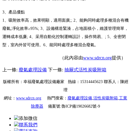
3、產品優點
1、吸附效率高，效果明顯，適用面廣;; 2、能夠同時處理多種混合有機
廢氣;
凈化效率≥95%; 3、設備構造緊湊，占地面積小，維護管理簡單，
運轉成本低
廉; 4、采用自動化控制運轉設計，操作簡易、; 5、全密閉
型，室內外皆可使
用。6、能同時處理多種混合廢氣。
（此內容由
www.sdrcn.org
提供）
上一條:
廢氣處理設備
下一條:
抽屜式活性炭吸附箱
版權所有：幸福廢氣處理設備廠家 熱線：15314445623 聯系人：陳經
理
網址：
www.sdrcn.org
熱門搜索：
廢氣處理設備
,
活性炭吸附箱
,
工業
除塵器
備案號:
魯ICP備19026682號-9
添加微信
聯系我們